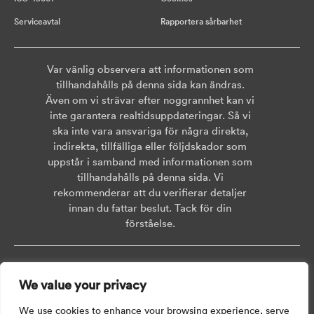
Serviceavtal
Rapportera sårbarhet
Var vänlig observera att informationen som
tillhandahålls på denna sida kan ändras.
Även om vi strävar efter noggrannhet kan vi
inte garantera realtidsuppdateringar. Så vi
ska inte vara ansvariga för några direkta,
indirekta, tillfälliga eller följdskador som
uppstår i samband med informationen som
tillhandahålls på denna sida. Vi
rekommenderar att du verifierar detaljer
innan du fattar beslut. Tack för din
förståelse.
Copyright © 2026 AISWEI Technology Co., Ltd.
We value your privacy
Room 903-905, No. 18, Alley 600, Nanchezhan Road, Huangpu District,
Shanghai, Post Code: 200011
We use cookies to enhance your browsing experience, serve