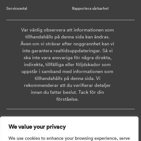
Serviceavtal
Rapportera sårbarhet
Var vänlig observera att informationen som
tillhandahålls på denna sida kan ändras.
Även om vi strävar efter noggrannhet kan vi
inte garantera realtidsuppdateringar. Så vi
ska inte vara ansvariga för några direkta,
indirekta, tillfälliga eller följdskador som
uppstår i samband med informationen som
tillhandahålls på denna sida. Vi
rekommenderar att du verifierar detaljer
innan du fattar beslut. Tack för din
förståelse.
Copyright © 2026 AISWEI Technology Co., Ltd.
We value your privacy
Room 903-905, No. 18, Alley 600, Nanchezhan Road, Huangpu District,
Shanghai, Post Code: 200011
We use cookies to enhance your browsing experience, serve