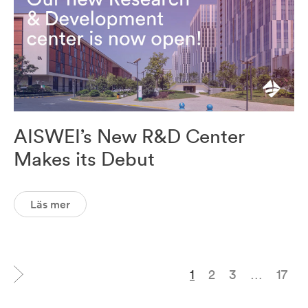
AISWEI’s New R&D Center
Makes its Debut
Läs mer
1
2
3
…
17