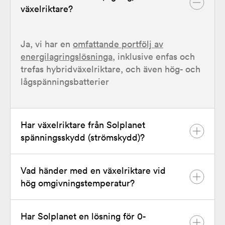
växelriktare?
Ja, vi har en
omfattande portfölj av
energilagringslösninga
, inklusive enfas och
trefas hybridväxelriktare, och även hög- och
lågspänningsbatterier
Har växelriktare från Solplanet
spänningsskydd (strömskydd)?
Vad händer med en växelriktare vid
Ja.
hög omgivningstemperatur?
Har Solplanet en lösning för 0-
Växelriktaren minskar automatiskt sin