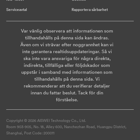
Serviceavtal
Rapportera sårbarhet
Var vänlig observera att informationen som
tillhandahålls på denna sida kan ändras.
Även om vi strävar efter noggrannhet kan vi
inte garantera realtidsuppdateringar. Så vi
ska inte vara ansvariga för några direkta,
indirekta, tillfälliga eller följdskador som
uppstår i samband med informationen som
tillhandahålls på denna sida. Vi
rekommenderar att du verifierar detaljer
innan du fattar beslut. Tack för din
förståelse.
Copyright © 2026 AISWEI Technology Co., Ltd.
Room 903-905, No. 18, Alley 600, Nanchezhan Road, Huangpu District,
Shanghai, Post Code: 200011