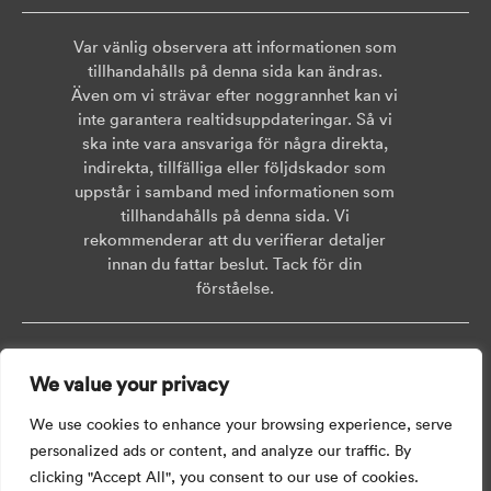
Var vänlig observera att informationen som
tillhandahålls på denna sida kan ändras.
Även om vi strävar efter noggrannhet kan vi
inte garantera realtidsuppdateringar. Så vi
ska inte vara ansvariga för några direkta,
indirekta, tillfälliga eller följdskador som
uppstår i samband med informationen som
tillhandahålls på denna sida. Vi
rekommenderar att du verifierar detaljer
innan du fattar beslut. Tack för din
förståelse.
Copyright © 2026 AISWEI Technology Co., Ltd.
We value your privacy
Room 903-905, No. 18, Alley 600, Nanchezhan Road, Huangpu District,
Shanghai, Post Code: 200011
We use cookies to enhance your browsing experience, serve
personalized ads or content, and analyze our traffic. By
clicking "Accept All", you consent to our use of cookies.